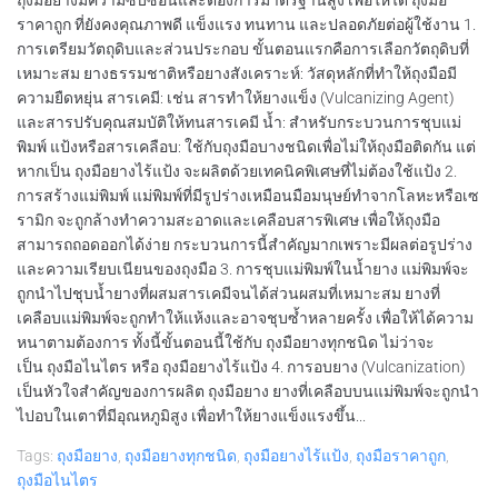
ราคาถูก ที่ยังคงคุณภาพดี แข็งแรง ทนทาน และปลอดภัยต่อผู้ใช้งาน 1.
การเตรียมวัตถุดิบและส่วนประกอบ ขั้นตอนแรกคือการเลือกวัตถุดิบที่
เหมาะสม ยางธรรมชาติหรือยางสังเคราะห์: วัสดุหลักที่ทำให้ถุงมือมี
ความยืดหยุ่น สารเคมี: เช่น สารทำให้ยางแข็ง (Vulcanizing Agent)
และสารปรับคุณสมบัติให้ทนสารเคมี น้ำ: สำหรับกระบวนการชุบแม่
พิมพ์ แป้งหรือสารเคลือบ: ใช้กับถุงมือบางชนิดเพื่อไม่ให้ถุงมือติดกัน แต่
หากเป็น ถุงมือยางไร้แป้ง จะผลิตด้วยเทคนิคพิเศษที่ไม่ต้องใช้แป้ง 2.
การสร้างแม่พิมพ์ แม่พิมพ์ที่มีรูปร่างเหมือนมือมนุษย์ทำจากโลหะหรือเซ
รามิก จะถูกล้างทำความสะอาดและเคลือบสารพิเศษ เพื่อให้ถุงมือ
สามารถถอดออกได้ง่าย กระบวนการนี้สำคัญมากเพราะมีผลต่อรูปร่าง
และความเรียบเนียนของถุงมือ 3. การชุบแม่พิมพ์ในน้ำยาง แม่พิมพ์จะ
ถูกนำไปชุบน้ำยางที่ผสมสารเคมีจนได้ส่วนผสมที่เหมาะสม ยางที่
เคลือบแม่พิมพ์จะถูกทำให้แห้งและอาจชุบซ้ำหลายครั้ง เพื่อให้ได้ความ
หนาตามต้องการ ทั้งนี้ขั้นตอนนี้ใช้กับ ถุงมือยางทุกชนิด ไม่ว่าจะ
เป็น ถุงมือไนไตร หรือ ถุงมือยางไร้แป้ง 4. การอบยาง (Vulcanization)
เป็นหัวใจสำคัญของการผลิต ถุงมือยาง ยางที่เคลือบบนแม่พิมพ์จะถูกนำ
ไปอบในเตาที่มีอุณหภูมิสูง เพื่อทำให้ยางแข็งแรงขึ้น...
Tags:
ถุงมือยาง
,
ถุงมือยางทุกชนิด
,
ถุงมือยางไร้แป้ง
,
ถุงมือราคาถูก
,
ถุงมือไนไตร