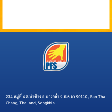
234 หมู่ที่ 4 ต.ท่าช้าง อ.บางกล่ำ จ.สงขลา 90110 , Ban Tha
Chang, Thailand, Songkhla