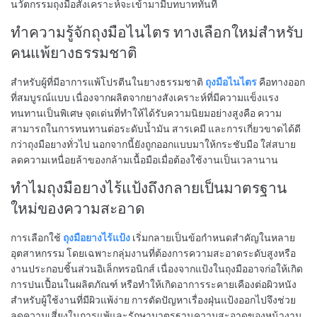
นวัตกรรมถุงมือสังเคราะห์จะเข้ามามีบทบาททันที
ทำความรู้จักถุงมือไนไตร ทางเลือกใหม่สำหรับ
คนแพ้ยางธรรมชาติ
สำหรับผู้ที่มีอาการแพ้โปรตีนในยางธรรมชาติ
ถุงมือไนไตร
คือทางออก
ที่สมบูรณ์แบบ เนื่องจากผลิตจากยางสังเคราะห์ที่มีความแข็งแรง
ทนทานเป็นพิเศษ จุดเด่นที่ทำให้ได้รับความนิยมอย่างสูงคือ ความ
สามารถในการทนทานต่อระดับน้ำมัน สารเคมี และการเกี่ยวขาดได้ดี
กว่าถุงมือยางทั่วไป นอกจากนี้ยังถูกออกแบบมาให้กระชับมือ ใส่สบาย
ลดความเหนื่อยล้าของกล้ามเนื้อมือเมื่อต้องใช้งานเป็นเวลานาน
ทำไมถุงมือยางไร้แป้งถึงกลายเป็นมาตรฐาน
ใหม่ของความสะอาด
การเลือกใช้
ถุงมือยางไร้แป้ง
เริ่มกลายเป็นข้อกำหนดสำคัญในหลาย
อุตสาหกรรม โดยเฉพาะกลุ่มงานที่ต้องการความสะอาดระดับสูงหรือ
งานประกอบชิ้นส่วนอิเล็กทรอนิกส์ เนื่องจากแป้งในถุงมืออาจก่อให้เกิด
การปนเปื้อนในผลิตภัณฑ์ หรือทำให้เกิดอาการระคายเคืองต่อผิวหนัง
สำหรับผู้ใช้งานที่มีผิวแพ้ง่าย การตัดปัญหาเรื่องฝุ่นแป้งออกไปจึงช่วย
ลดความเสี่ยงในการแพ้และรักษามาตรฐานความสะอาดของหน้างาน