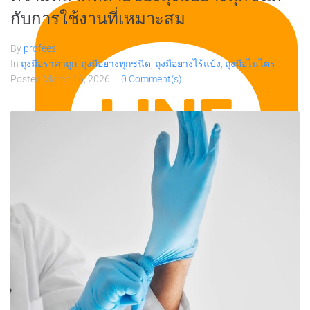
กับการใช้งานที่เหมาะสม
By
profees
In
ถุงมือราคาถูก
,
ถุงมือยางทุกชนิด
,
ถุงมือยางไร้แป้ง
,
ถุงมือไนไตร
Posted
March 16, 2026
0 Comment(s)
Line 0864884291