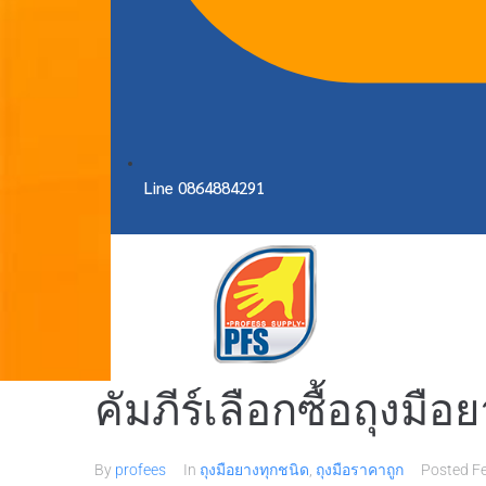
Line 0864884291
คัมภีร์เลือกซื้อถุงมื
By
profees
In
ถุงมือยางทุกชนิด
,
ถุงมือราคาถูก
Posted
F