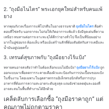
2. “ถุงมือไนไตร” พระเอกยุคใหม่สำหรับคนแพ้
ยาง
หากคุณกังวลเรื่องการแพ้โปรตีนในยางธรรมชาติ
ถุงมือไนไตร
คือคำ
ตอบที่ใช่ครับ นอกจากจะไม่ก่อให้เกิดอาการแพ้แล้ว ยังมีจุดเด่นที่ความ
เหนียว ทนทานต่อการเจาะทะลุได้ดีกว่ายางทั่วไป จึงเป็นที่นิยมอย่าง
มากในอู่ซ่อมรถ ห้องแล็บ หรือแม้แต่ร้านสักที่ต้องสัมผัสกับสารเคมีและ
น้ำมันอยู่บ่อยครั้ง
3. เทรนด์สุขภาพกับ “ถุงมือยางไร้แป้ง”
หลายคนอาจสงสัยว่าทำไมต้องเลือกแบบไม่มีแป้ง?
ถุงมือยางไร้แป้ง
ถูก
ออกแบบมาเพื่อลดการระคายเคืองผิวและป้องกันการปนเปื้อนของแป้ง
ในชิ้นงาน โดยเฉพาะในอุตสาหกรรมอิเล็กทรอนิกส์หรือการปรุง
อาหารที่ต้องการความสะอาดระดับสูงสุด แถมยังช่วยลดฝุ่นละอองที่
อาจสะสมในพื้นที่ทำงานได้อีกด้วย
เคล็ดลับการเลือกซื้อ “ถุงมือราคาถูก” แต่
คุณภาพไม่ถูกตามราคา