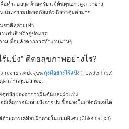
คือคำตอบสุดท้ายครับ แม้ต้นทุนอาจสูงกว่ายาง
งานและความปลอดภัยแล้ว ถือว่าคุ้มค่ามาก
มชาติหลายเท่า
นพ่นสี หรืออู่ซ่อมรถ
วามเมื่อยล้าจากการทำงานนานๆ
ร้แป้ง” ดีต่อสุขภาพอย่างไร?
สวมง่าย แต่ปัจจุบัน
ถุงมือยางไร้แป้ง
(Powder-Free)
หตุผลด้านสุขอนามัย:
เหตุหลักของอาการผื่นคันและผิวแห้ง
ิเล็กทรอนิกส์ แป้งอาจปนเปื้อนลงในผลิตภัณฑ์ได้
แต่ด้วยการเคลือบผิวภายในแบบพิเศษ (Chlorination)