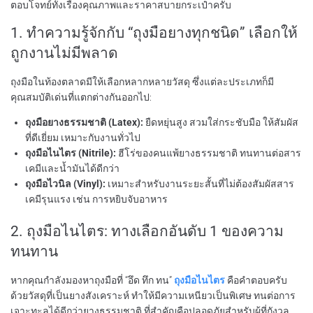
ตอบโจทย์ทั้งเรื่องคุณภาพและราคาสบายกระเป๋าครับ
1. ทำความรู้จักกับ “
ถุงมือยางทุกชนิด
” เลือกให้
ถูกงานไม่มีพลาด
ถุงมือในท้องตลาดมีให้เลือกหลากหลายวัสดุ ซึ่งแต่ละประเภทก็มี
คุณสมบัติเด่นที่แตกต่างกันออกไป:
ถุงมือยางธรรมชาติ (Latex):
ยืดหยุ่นสูง สวมใส่กระชับมือ ให้สัมผัส
ที่ดีเยี่ยม เหมาะกับงานทั่วไป
ถุงมือไนไตร (Nitrile):
ฮีโร่ของคนแพ้ยางธรรมชาติ ทนทานต่อสาร
เคมีและน้ำมันได้ดีกว่า
ถุงมือไวนิล (Vinyl):
เหมาะสำหรับงานระยะสั้นที่ไม่ต้องสัมผัสสาร
เคมีรุนแรง เช่น การหยิบจับอาหาร
2. ถุงมือไนไตร: ทางเลือกอันดับ 1 ของความ
ทนทาน
หากคุณกำลังมองหาถุงมือที่ “อึด ทึก ทน”
ถุงมือไนไตร
คือคำตอบครับ
ด้วยวัสดุที่เป็นยางสังเคราะห์ ทำให้มีความเหนียวเป็นพิเศษ ทนต่อการ
เจาะทะลุได้ดีกว่ายางธรรมชาติ ที่สำคัญคือปลอดภัยสำหรับผู้ที่กังวล