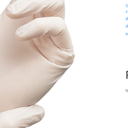
ถ
ง
ท
ท
ค
N