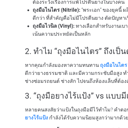
ต้องระวังเรื่องการแพ้โปรตีนยางในบางคน
ถุงมือไนไตร (Nitrile):
“พระเอก” ของยุคนี้ 
ดีกว่า ที่สำคัญคือไม่มีโปรตีนยาง ตัดปัญหาเ
ถุงมือไวนิล (Vinyl):
ทางเลือกสำหรับงานเบา
เน้นความประหยัดเป็นหลัก
2. ทำไม “ถุงมือไนไตร” ถึงเป็น
หากคุณกำลังมองหาความทนทาน
ถุงมือไนไตร
ดีกว่ายางธรรมชาติ และมีความกระชับมือสูง ท
ช่างซ่อมรถยนต์ ช่างสัก ไปจนถึงห้องแล็บที่ต้อง
3. “ถุงมือยางไร้แป้ง” vs แบบมี
หลายคนสงสัยว่าแป้งในถุงมือมีไว้ทำไม? คำตอบคื
ยางไร้แป้ง
กำลังได้รับความนิยมสูงกว่ามากด้ว